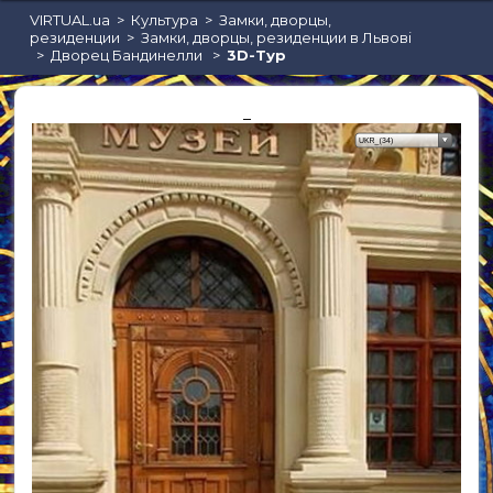
VIRTUAL.ua
Культура
Замки, дворцы,
резиденции
Замки, дворцы, резиденции в Львові
Дворец Бандинелли
3D-Тур
_
Бари та паби